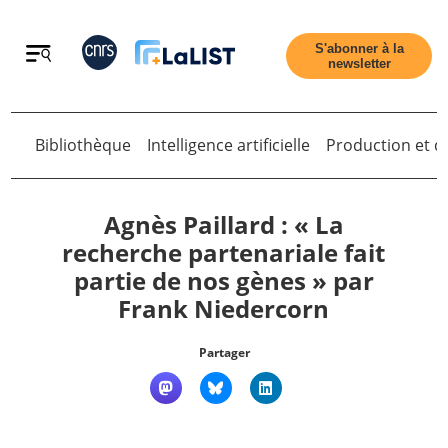
Retour
S'abonner à la
newsletter
Retour
Bibliothèque
Intelligence artificielle
Production et di
Agnès Paillard : « La
recherche partenariale fait
partie de nos gènes » par
Accueil
Frank Niedercorn
Tous les articles
Partager
Qui sommes nous ?