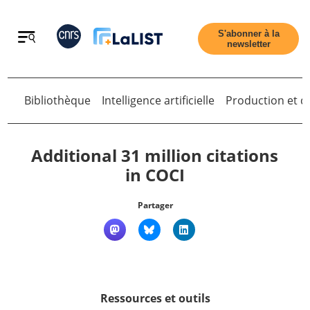
Retour
S'abonner à la
newsletter
Retour
Bibliothèque
Intelligence artificielle
Production et di
Additional 31 million citations
in COCI
Accueil
Partager
Tous les articles
Qui sommes nous ?
Ressources et outils