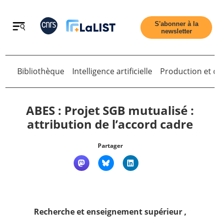
Retour
S'abonner à la
newsletter
Retour
Bibliothèque
Intelligence artificielle
Production et di
ABES : Projet SGB mutualisé :
attribution de l’accord cadre
Accueil
Partager
Tous les articles
Qui sommes nous ?
Recherche et enseignement supérieur
,