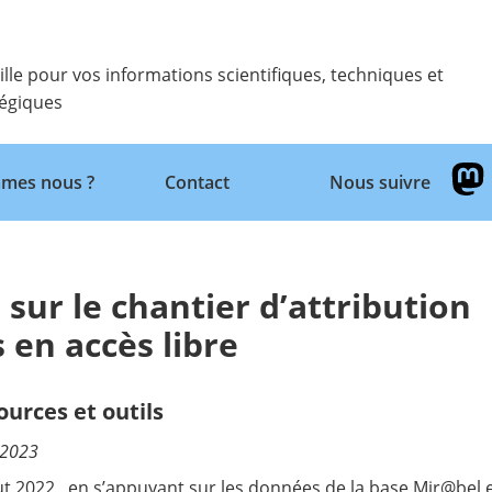
ille pour vos informations scientifiques, techniques et
tégiques
Retour
mes nous ?
Contact
Nous suivre
 sur le chantier d’attribution
 en accès libre
ources et outils
/2023
t 2022, en s’appuyant sur les données de la
base Mir@bel
e