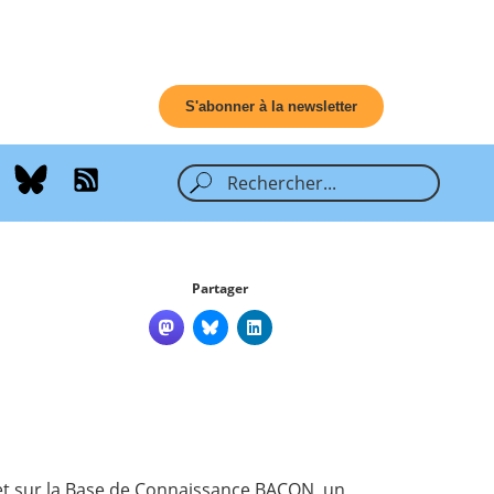
S'abonner à la newsletter
Partager
t sur la Base de Connaissance
BACON
, un