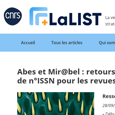
Retour
La ve
stra
Accueil
Tous les articles
Qui som
Abes et Mir@bel : retours
Accueil
de n°ISSN pour les revues
Tous les articles
Ress
28/09
Qui sommes nous ?
« Débu