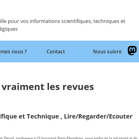
ille pour vos informations scientifiques, techniques et
tégiques
Retour
mes nous ?
Contact
Nous suivre
 vraiment les revues
ifique et Technique
,
Lire/Regarder/Ecouter
rt David, professeur à l’Université Paris-Dauphine, pour parler de la nécessité et du