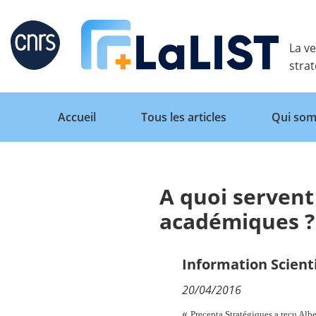
Retour
La ve
stra
Accueil
Tous les articles
Qui som
A quoi servent
Accueil
académiques ?
Tous les articles
Information Scient
20/04/2016
Qui sommes nous ?
«
Precepta Stratégiques a reçu Albe