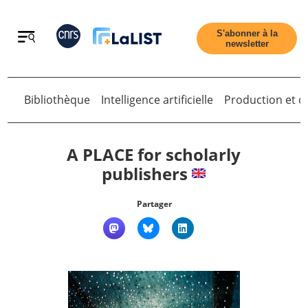
Retour
S'abonner à la
newsletter
Bibliothèque
Intelligence artificielle
Production et di
Retour
A PLACE for scholarly
publishers
Accueil
Partager
Tous les articles
Qui sommes nous ?