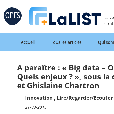
Retour
La ve
stra
Accueil
Tous les articles
Qui som
A paraître : « Big data – 
Accueil
Quels enjeux ? », sous la
et Ghislaine Chartron
Tous les articles
Innovation
,
Lire/Regarder/Ecouter
Qui sommes nous ?
21/09/2015