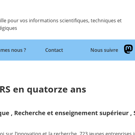
ille pour vos informations scientifiques, techniques et
tégiques
Retour
mes nous ?
Contact
Nous suivre
NRS en quatorze ans
ique
,
Recherche et enseignement supérieur
,
i sur l’innovation et la recherche, 723 jeunes entreprises