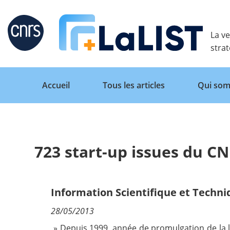
Retour
La ve
stra
Accueil
Tous les articles
Qui som
723 start-up issues du C
Accueil
Tous les articles
Information Scientifique et Techn
28/05/2013
Qui sommes nous ?
» Depuis 1999, année de promulgation de la lo