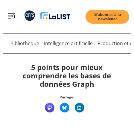
Retour
S'abonner à la
newsletter
Bibliothèque
Intelligence artificielle
Production et di
Retour
5 points pour mieux
comprendre les bases de
données Graph
Accueil
Partager
Tous les articles
Qui sommes nous ?