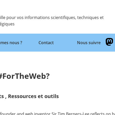
ille pour vos informations scientifiques, techniques et
tégiques
Retour
mes nous ?
Contact
Nous suivre
t #ForTheWeb?
ts
,
Ressources et outils
 founder and web inventor Sir Tim Berners-Lee reflects on