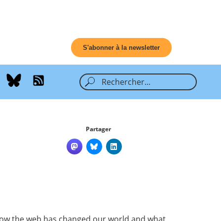
S'abonner à la newsletter
Partager
 how the web has changed our world and what