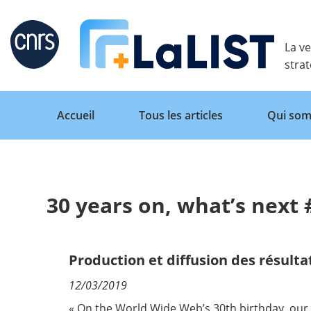
Retour
La ve
stra
Accueil
Tous les articles
Qui som
30 years on, what’s nex
Accueil
Tous les articles
Production et diffusion des résulta
12/03/2019
Qui sommes nous ?
« On the World Wide Web’s 30th birthday, our