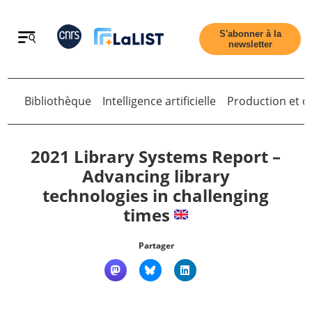
Retour
S'abonner à la
newsletter
Bibliothèque
Intelligence artificielle
Production et di
Retour
2021 Library Systems Report –
Advancing library
technologies in challenging
Accueil
times
Tous les articles
Partager
Qui sommes nous ?