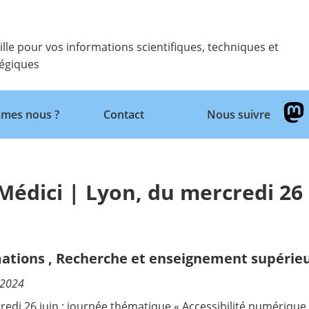
ille pour vos informations scientifiques, techniques et
tégiques
Retour
mes nous ?
Contact
Nous suivre
Médici | Lyon, du mercredi 26
ations
,
Recherche et enseignement supérie
/2024
redi 26 juin : journée thématique « Accessibilité numérique 