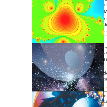
31
M
«
d
c
R
23
L
«
d
p
Pr
22