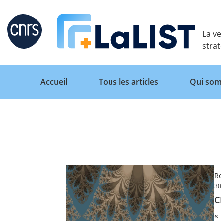
Retour
La ve
stra
Accueil
Tous les articles
Qui som
Accueil
Tous les articles
R
30
C
Qui sommes nous ?
«