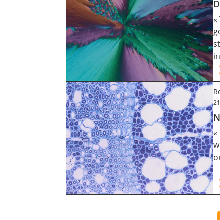
D
«
g
s
i
Re
21
N
«
w
o