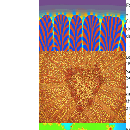
E
«
f
d
d
Le
19
S
S
«
a
t
a
Re