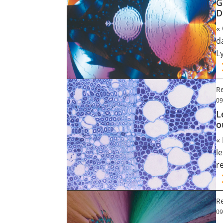
G
D
«
d
L
R
09
L
o
«
l
r
R
09