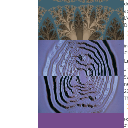
d
Contact
a
L
D
Nous suivre
I
21
L
«
S
n
2
T
F
21