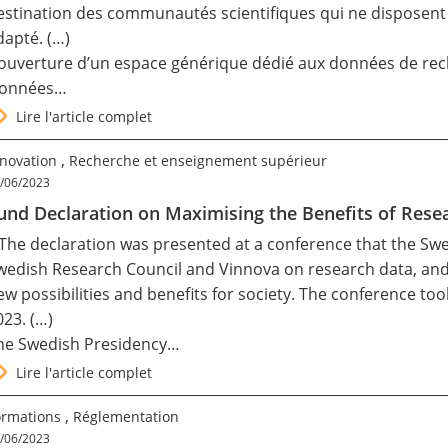
estination des communautés scientifiques qui ne disposent
dapté. (…)
’ouverture d’un espace générique dédié aux données de reche
onnées…
Lire l'article complet
,
nnovation
Recherche et enseignement supérieur
/06/2023
und Declaration on Maximising the Benefits of Res
 The declaration was presented at a conference that the Sw
wedish Research Council and Vinnova on research data, and
ew possibilities and benefits for society. The conference to
023. (…)
he Swedish Presidency…
Lire l'article complet
,
ormations
Réglementation
/06/2023