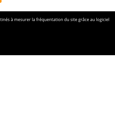
tinés à mesurer la fréquentation du site grâce au logiciel
 site
ue de confidentialité
ns légales
s photos
bilité