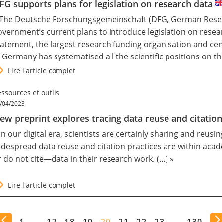
FG supports plans for legislation on research data
 The Deutsche Forschungsgemeinschaft (DFG, German Resea
overnment’s current plans to introduce legislation on resear
tatement, the largest research funding organisation and cent
n Germany has systematised all the scientific positions on th
Lire l'article complet
ssources et outils
/04/2023
ew preprint explores tracing data reuse and citatio
 In our digital era, scientists are certainly sharing and
reusin
idespread data reuse and citation practices are within acade
r do not cite—data in their research work. (…) »
Lire l'article complet
1
…
17
18
19
20
21
22
23
…
130