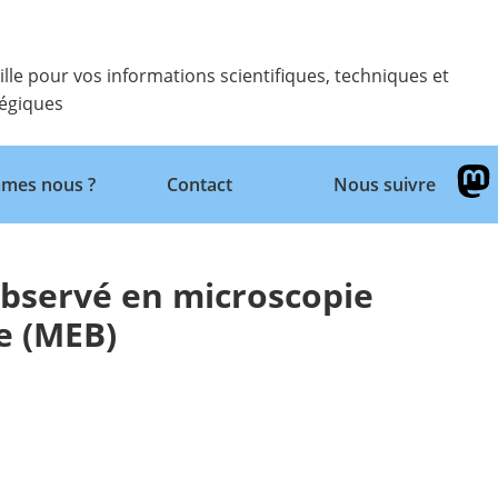
ille pour vos informations scientifiques, techniques et
tégiques
Retour
mes nous ?
Contact
Nous suivre
observé en microscopie
e (MEB)