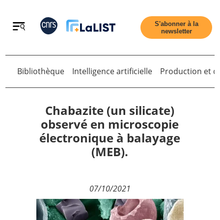
Retour
S'abonner à la
newsletter
Retour
Bibliothèque
Intelligence artificielle
Production et di
Chabazite (un silicate)
observé en microscopie
électronique à balayage
Accueil
(MEB).
Tous les articles
07/10/2021
Qui sommes nous ?